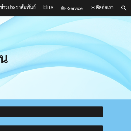
️ข่าวประชาสัมพันธ์
🗄️ITA
✉️ติดต่อเรา
🌐E-Service
ion
ยน