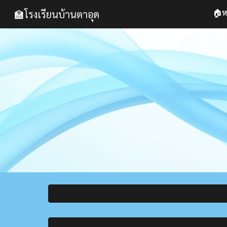
🏠ห
🏫โรงเรียนบ้านตาอุด
Sk