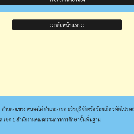
: : กลับหน้าแรก : :
น - ตำบล/แขวง หนองไผ่ อำเภอ/เขต ธวัชบุรี จังหวัด ร้อยเอ็ด รหัสไปรษ
อ็ด เขต 1 สำนักงานคณะกรรมการการศึกษาขั้นพื้นฐาน