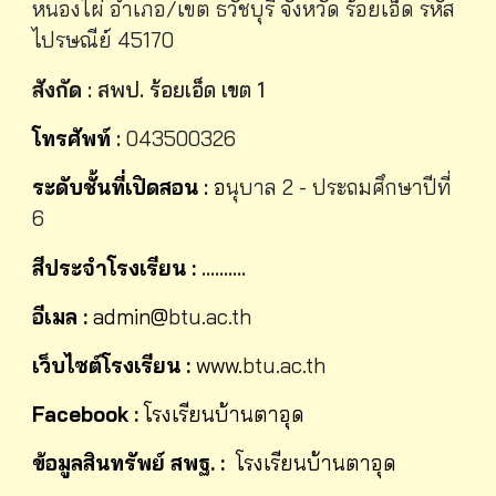
หนองไผ่ อำเภอ/เขต ธวัชบุรี จังหวัด ร้อยเอ็ด รหัส
ไปรษณีย์ 45170
สังกัด
: สพป.
ร้อยเอ็ด
เขต
1
โทรศัพท์
:
043500326
ระดับชั้นที่เปิดสอน
:
อ
นุบาล 2 - ประถมศึกษาปีที่
6
สีประจำโรงเรียน :
..........
อีเมล :
admin@
btu.ac.th
เว็บไซต์โรงเรียน :
www.
btu.ac.th
Facebook :
โรงเรียนบ้านตาอุด
ข้อมูลสินทรัพย์ สพฐ.
:
โรงเรียน
บ้านตาอุด